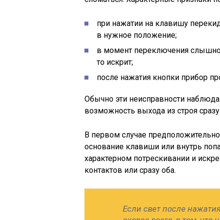
при нажатии на клавишу перекид
в нужное положение;
в момент переключения слышно п
то искрит;
после нажатия кнопки прибор пр
Обычно эти неисправности наблюдаю
возможность выхода из строя сраз
В первом случае предположительно 
основание клавиши или внутрь попа
характерном потрескивании и искр
контактов или сразу оба.
Если свет после нажатия