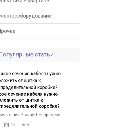
лектрика в квартире
Электрооборудование
Прочее
Популярные статьи
кое сечение кабеля нужно
оложить от щитка к
спределительной коробке?
мя чтения: 5 минутНет времени.
29.11.2019