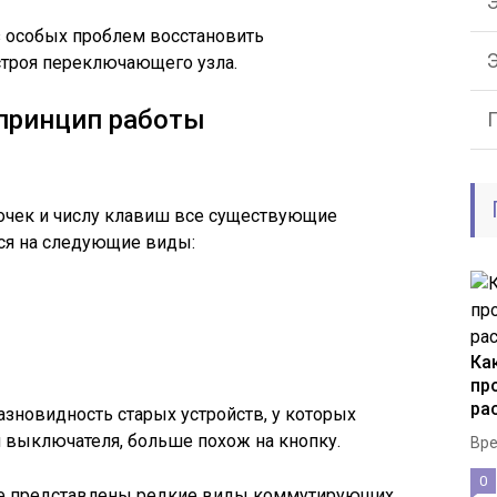
Э
ез особых проблем восстановить
троя переключающего узла.
принцип работы
очек и числу клавиш все существующие
тся на следующие виды:
Ка
пр
ра
азновидность старых устройств, у которых
выключателя, больше похож на кнопку.
Вре
0
нке представлены редкие виды коммутирующих