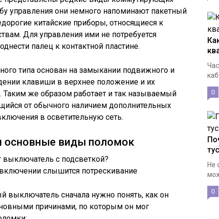
обу управления они немного напоминают пакетный
дорогие китайские приборы, относящиеся к
твам. Для управления ими не потребуется
Ка
однести палец к контактной пластине.
кв
Час
ого типа основан на замыкании подвижного и
каб
дении клавиши в верхнее положение и их
0
. Таким же образом работает и так называемый
щийся от обычного наличием дополнительных
 включения в осветительную сеть.
По
и основные виды поломок
ту
Не 
 включении слышится потрескивание
мож
0
й выключатель сначала нужно понять, как он
основными причинами, по которым он мог
оломки: