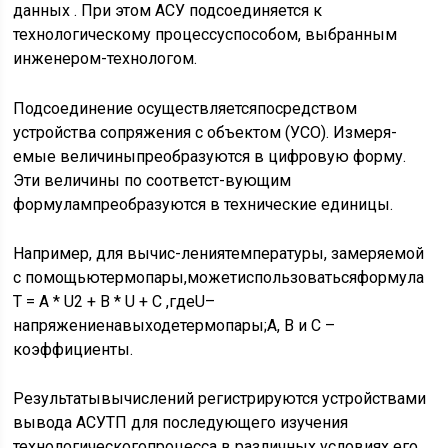
данных . При этом АСУ подсоединяется к
технологическому процессуспособом, выбранным
инженером-технологом.
Подсоединение осуществляетсяпосредством
устройства сопряжения с объектом (УСО). Измеря-
емые величиныпреобразуются в цифровую форму.
Эти величины по соответст-вующим
формулампреобразуются в технические единицы.
Например, для вычис-лениятемпературы, замеряемой
с помощьютермопары,можетиспользоватьсяформула
T = A * U2 + B * U + C ,гдеU–
напряжениенавыходетермопары;A, B и C –
коэффициенты.
Результатывычислений регистрируются устройствами
вывода АСУТП для последующего изучения
технологическогопроцесса в различных условиях его