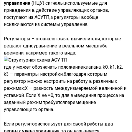
управления
(НЦУ) сигналы,используемые для
приведения в действие управляющих органов,
поступают из АСУТП,а регуляторы вообще
исключаются из системы управления.
Регуляторы – этоаналоговые вычислители, которые
решают одноуравнение в реальном масштабе
времени, например такого вида:
где y может обозначать положениеклапана; k0, k1, k2,
k3 – параметры настройки,благодаря которым
регулятор можно настроить на работу в различных
режимах;X — разность междуизмеряемой величиной и
уставкой. Если X не =0, то для выведения процесса на
заданный режим требуетсяперемещение
управляющего органа.
Если регуляториспользует для своей работы два
первых члена уравнения, то он называется