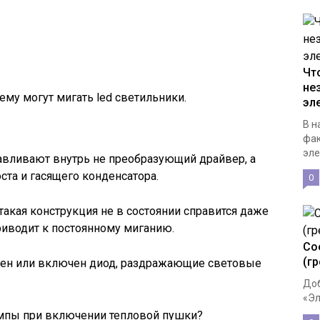
Чт
не
чему могут мигать led светильники.
эл
В н
фак
эле
авливают внутрь не преобразующий драйвер, а
ста и гасящего конденсатора.
0
такая конструкция не в состоянии справится даже
риводит к постоянному миганию.
Со
(г
чен или включен диод, раздражающие световые
Доб
«Эл