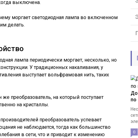
Э
 когда выключена.
очему моргает светодиодная лампа во включенном
им делать.
ойство
одная лампа периодически моргает, несколько, но
конструкции. У традиционных накаливания, у
тивления выступает вольфрамовая нить, таких
До
н же преобразователь, на который поступает
по
твенно на кристаллы.
Нес
сет
производителей преобразователь успевает
эле
цания не наблюдается, тогда как большинство
0
ебания в сети, что и приводит к изменению